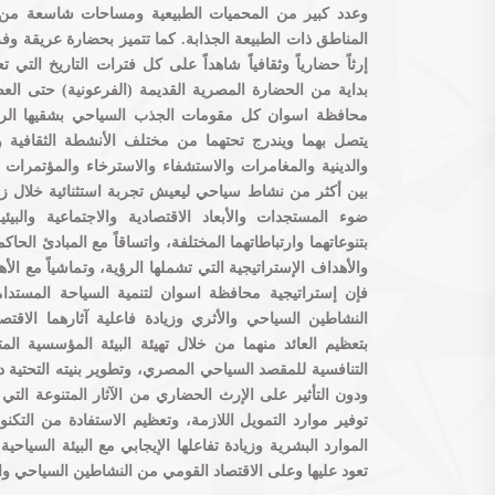
وعدد كبير من المحميات الطبيعية ومساحات شاسعة من 
المناطق ذات الطبيعة الجذابة. كما تتميز بحضارة عريقة وف
إرثاً حضارياً وثقافياً شاهداً على كل فترات التاريخ التي 
بداية من الحضارة المصرية القديمة (الفرعونية) حتى الع
محافظة اسوان كل مقومات الجذب السياحي بشقيها الرئيس
يتصل بهما ويندرج تحتهما من مختلف الأنشطة الثقافية وا
والدينية والمغامرات والاستشفاء والاسترخاء والمؤتمرات 
بين أكثر من نشاط سياحي ليعيش تجربة استثنائية خلال زيار
ضوء المستجدات والأبعاد الاقتصادية والاجتماعية والبيئ
والأهداف الإستراتيجية التي تشملها الرؤية، وتماشياً مع الأ
فإن إستراتيجية محافظة اسوان لتنمية السياحة المستدا
النشاطين السياحي والأثري وزيادة فاعلية آثارهما الاقتصاد
بتعظيم العائد منهما من خلال تهيئة البيئة المؤسسية المت
التنافسية للمقصد السياحي المصري، وتطوير بنيته التحتية د
ودون التأثير على الإرث الحضاري من الآثار المتنوعة التي 
توفير موارد التمويل اللازمة، وتعظيم الاستفادة من التكنول
الموارد البشرية وزيادة تفاعلها الإيجابي مع البيئة السياحية 
تعود عليها وعلى الاقتصاد القومي من النشاطين السياحي وا