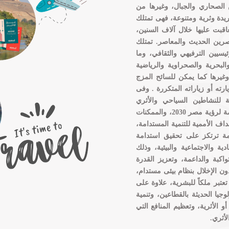
الصحاري والجبال، وغيرها من
ريدة وثرية ومتنوعة، فهى تمتلك
تعاقبت عليها خلال آلاف السنين،
صرين الحديث والمعاصر. تمتلك
يين الترفيهي والثقافي، وما
لبحرية والصحراوية والرياضية
وغيرها كما يمكن للسائح المزج
ته أو زياراته المتكررة . وفى
ية للنشاطين السياحي والأثري
بتنوعاتهما وارتباطاتهما المختلفة، واتساقاً مع المبادئ الحاكمة لرؤية مصر 2030، والممكنات
هداف الأممية للتنمية المستدامة،
مة ترتكز على تحقيق استدامة
ية والاجتماعية والبيئية، وذلك
واكبة والداعمة، وتعزيز القدرة
ون الإخلال بنظام بيئى مستدام،
تعتبر ملكاً للبشرية، علاوة على
وجيا الحديثة بالقطاعين، وتنمية
أو الأثرية، وتعظيم المنافع التي
لأثري.