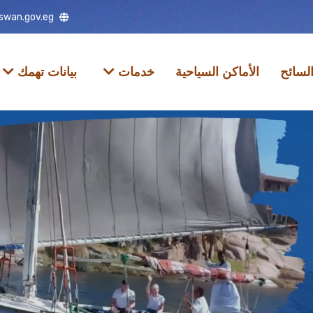
swan.gov.eg
لسائح
الأماكن السياحية
خدمات
بيانات تهمك